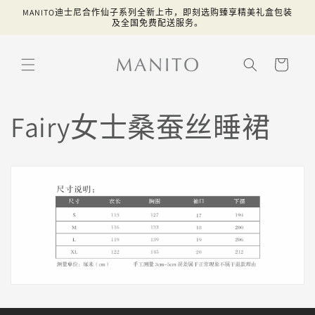
跳到内
MANITO迪士尼合作仙子系列全新上市，即刻选购臻享精美礼盒包装
容
及全国免费配送服务。
购
物
车
Fairy女士桑蚕丝睡裙