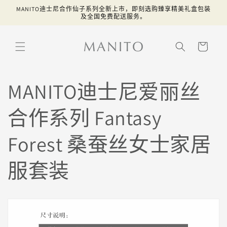
跳到内
MANITO迪士尼合作仙子系列全新上市，即刻选购臻享精美礼盒包装
容
及全国免费配送服务。
购
物
车
MANITO迪士尼爱丽丝
合作系列 Fantasy
Forest 桑蚕丝女士家居
服套装