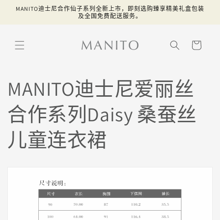
跳到内
MANITO迪士尼合作仙子系列全新上市，即刻选购臻享精美礼盒包装
容
及全国免费配送服务。
购
物
车
MANITO迪士尼爱丽丝
合作系列Daisy 桑蚕丝
儿童连衣裙