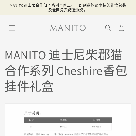
跳到内
MANITO迪士尼合作仙子系列全新上市，即刻选购臻享精美礼盒包装
容
及全国免费配送服务。
购
物
车
MANITO 迪士尼柴郡猫
合作系列 Cheshire香包
挂件礼盒