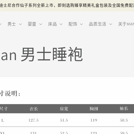
ITO迪士尼合作仙子系列全新上市，即刻选购臻享精美礼盒包装及全国免费配
男士
婴童
床品
配饰
品质生活
关于MAN
ician 男士睡袍