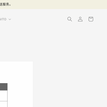
送服务。
购
登
物
ITO
录
车