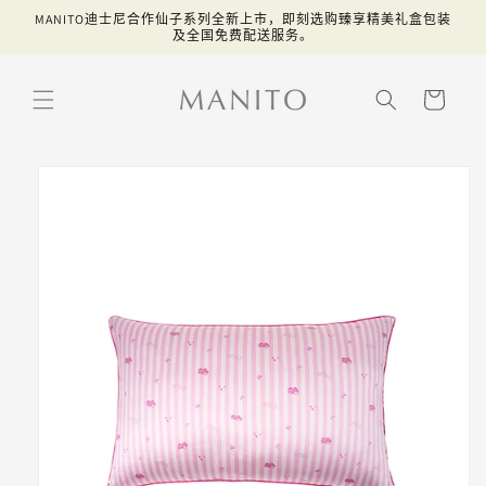
跳到内
MANITO迪士尼合作仙子系列全新上市，即刻选购臻享精美礼盒包装
容
及全国免费配送服务。
购
物
车
跳至产
品信息