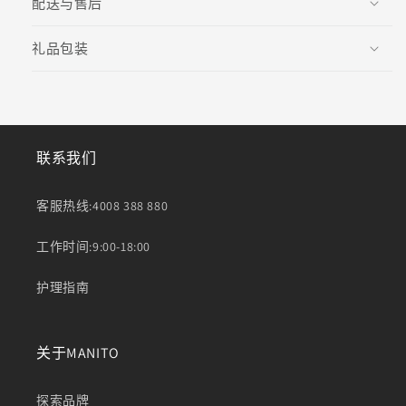
配送与售后
列
列
Cheshire
Cheshire
礼品包装
睡
睡
眠
眠
礼
礼
盒
盒
的
的
联系我们
数
数
量
量
客服热线:4008 388 880
工作时间:9:00-18:00
护理指南
关于MANITO
探索品牌