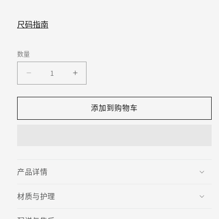
尺码指南
数量
减
增
少
加
MANITO
MANITO
添加到购物车
迪
迪
士
士
尼
尼
柴
柴
郡
郡
产品详情
猫
猫
合
合
材质与护理
作
作
系
系