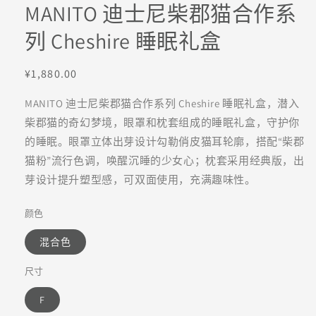
MANITO 迪士尼柴郡猫合作系
列 Cheshire 睡眠礼盒
常
¥1,880.00
规
MANITO 迪士尼柴郡猫合作系列 Cheshire 睡眠礼盒，潜入
价
柴郡猫的奇幻梦境，眼罩和枕套组成的睡眠礼盒，守护你
格
的睡眠。眼罩立体出芽设计勾勒俏皮猫耳轮廓，搭配“柴郡
猫粉”流行色调，唤醒沉睡的少女心；枕套采用经典版，出
芽设计提升塑型感，可双面使用，充满趣味性。
颜色
混合色
尺寸
F